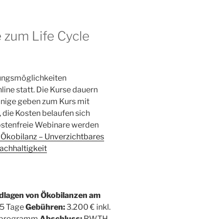
 zum Life Cycle
dungsmöglichkeiten
line statt. Die Kurse dauern
inige geben zum Kurs mit
 die Kosten belaufen sich
ostenfreie Webinare werden
 Ökobilanz – Unverzichtbares
achhaltigkeit
dlagen von Ökobilanzen am
5 Tage
Gebühren:
3.200 € inkl.
enprogramm
Abschluss:
RWTH