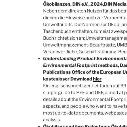
Ökobilanzen, DIN e.V., 2024,DIN Medi
Neben dem direkten Nutzen für das be
dienen die Hinweise auch zur Vorbereit
Umweltaudits. Die Normen zur Ökobilanz
Taschenbuch enthalten, zumeist zweispr
Buch richtet sich an: Umweltmanagemen
Umweltmanagement-Beauftragte, UMB
Verantwortliche, Geschäftsführung, Ber
Understanding Product Environmental
Environmental Footprint methods
, Da
Publications Office of the European 
kostenloser Download
hier
Ein englischsprachiger Leitfaden auf 39 
simple guide to PEF and OEF, aimed at
details about the Environmental Footpri
aspects, and people who want to have fa
most up-to-date documents, webpages a
analysis.
Ökobilanz und ihre Bedeutung: Ökobil