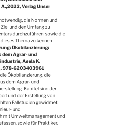
. A.,2022, ‎Verlag Unser
 notwendig, die Normen und
 Ziel und den Umfang zu
ntars durchzuführen, sowie die
 dieses Thema zu kennen.
ung: Ökobilanzierung:
us dem Agrar- und
ndustrie, Asela K.
en, 978-6203403961
die Ökobilanzierung, die
aus dem Agrar- und
rstellung. Kapitel sind der
eit und der Erstellung von
lten Fallstudien gewidmet.
nieur- und
ich mit Umweltmanagement und
assen, sowie für Praktiker.