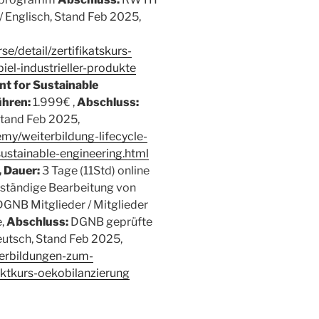
 Englisch, Stand Feb 2025,
e/detail/zertifikatskurs-
el-industrieller-produkte
t for Sustainable
hren:
1.999€ ,
Abschluss:
Stand Feb 2025,
my/weiterbildung-lifecycle-
sustainable-engineering.html
 Dauer:
3 Tage (11Std) online
genständige Bearbeitung von
DGNB Mitglieder / Mitglieder
e,
Abschluss:
DGNB geprüfte
utsch, Stand Feb 2025,
erbildungen-zum-
ktkurs-oekobilanzierung