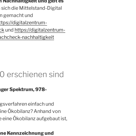
Nachhaltigkeit und gibt es
sich die Mittelstand-Digital
en gemacht und
ttps://digitalzentrum-
ck
und
https://digitalzentrum-
achcheck-nachhaltigkeit
0 erschienen sind
nger Spektrum,‎ 978-
ungsverfahren einfach und
 eine Ökobilanz? Anhand von
e eine Ökobilanz aufgebaut ist,
ne Kennzeichnung und