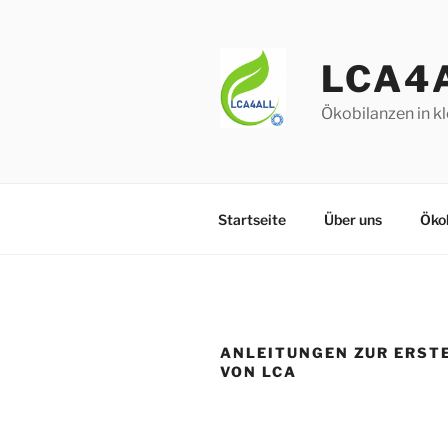
Zum
Inhalt
springen
LCA4
Ökobilanzen in k
Startseite
Über uns
Öko
ANLEITUNGEN ZUR ERST
VON LCA