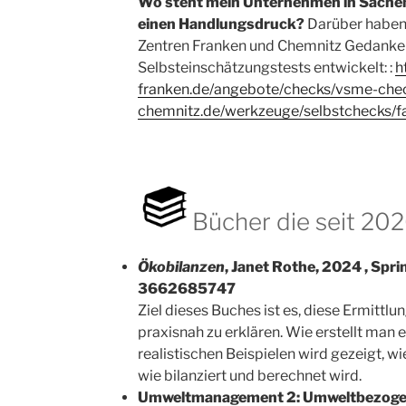
Wo steht mein Unternehmen in Sachen 
einen Handlungsdruck?
Darüber haben 
Zentren Franken und Chemnitz Gedank
Selbsteinschätzungstests entwickelt: :
h
franken.de/angebote/checks/vsme-che
chemnitz.de/werkzeuge/selbstchecks/f
Bücher die seit 202
Ökobilanzen
, Janet Rothe, 2024 , Spri
3662685747
Ziel dieses Buches ist es, diese Ermittl
praxisnah zu erklären. Wie erstellt man
realistischen Beispielen wird gezeigt, wi
wie bilanziert und berechnet wird.
Umweltmanagement 2: Umweltbezoge