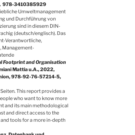
a, ‎ 978-3410385929
triebliche Umweltmanagement
ung und Durchführung von
ierung sind in diesem DIN-
achig (deutsch/englisch). Das
t-Verantwortliche,
, Management-
atende
 Footprint and Organisation
miani Mattia u.A., 2022,
Union, 978-92-76-57214-5,
Seiten. This report provides a
 people who want to know more
nt and its main methodological
st and direct access to the
nd tools for a more in-depth
anz, Datenbank und