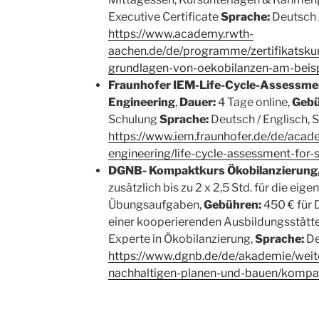
Executive Certificate
Sprache:
Deutsch /
https://www.academy.rwth-
aachen.de/de/programme/zertifikatskurs
grundlagen-von-oekobilanzen-am-beispi
Fraunhofer IEM-Life-Cycle-Assessmen
Engineering
,
Dauer:
4 Tage online,
Gebü
Schulung
Sprache:
Deutsch / Englisch, 
https://www.iem.fraunhofer.de/de/acade
engineering/life-cycle-assessment-for-
DGNB- Kompaktkurs Ökobilanzierung,
zusätzlich bis zu 2 x 2,5 Std. für die ei
Übungsaufgaben,
Gebühren:
450 € für 
einer kooperierenden Ausbildungsstätt
Experte in Ökobilanzierung,
Sprache:
De
https://www.dgnb.de/de/akademie/weit
nachhaltigen-planen-und-bauen/kompa