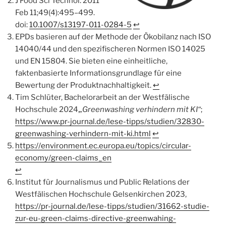
J Food Sci Technol. 2011
Feb 11;49(4):495–499.
doi:
10.1007/s13197-011-0284-5
↩︎
EPDs basieren auf der Methode der Ökobilanz nach ISO
14040/44 und den spezifischeren Normen ISO 14025
und EN 15804. Sie bieten eine einheitliche,
faktenbasierte Informationsgrundlage für eine
Bewertung der Produktnachhaltigkeit.
↩︎
Tim Schlüter, Bachelorarbeit an der Westfälische
Hochschule 2024,
„Greenwashing verhindern mit KI“
;
https://www.pr-journal.de/lese-tipps/studien/32830-
greenwashing-verhindern-mit-ki.html
↩︎
https://environment.ec.europa.eu/topics/circular-
economy/green-claims_en
↩︎
Institut für Journalismus und Public Relations der
Westfälischen Hochschule Gelsenkirchen 2023,
https://pr-journal.de/lese-tipps/studien/31662-studie-
zur-eu-green-claims-directive-greenwahing-