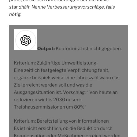
standhält. Nenne Verbesserungsvorschläge, falls
nötig.
Output:
Konformität ist nicht gegeben.
Kriterium: Zukünftige Umweltleistung
Eine zeitlich festgelegte Verpflichtung fehlt,
ergänze beispielsweise eine Jahreszahl wann das
Ziel erreicht werden soll und was die
Ausgangssituation ist. Vorschlag: “ Von heute an
reduzieren wir bis 2030 unsere
Treibhausemmissionen um 80%“
Kriterium: Bereitstellung von Informationen
Es ist nicht ersichtlich, ob die Reduktion durch
Kompensation oder Maßnahmen erreicht werden