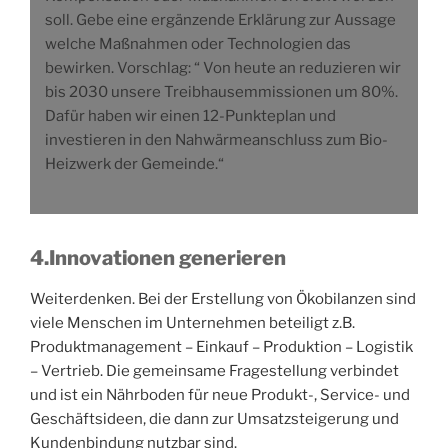
soll. Gebe eine ergänzende Erklärung zur Aussage
welche Maßnahmen oder Technologien das
bewirken. Vorschlag: “ Von heute an reduzieren wir
bis 2030 unsere Treibhausemmissionen um 80%.
Dafür haben wir einen 12-Punkteplan und
investieren in den Nahwärmeanschluss zum Bio-
Heizwerk der Gemeinde.“
4.Innovationen generieren
Weiterdenken. Bei der Erstellung von Ökobilanzen sind
viele Menschen im Unternehmen beteiligt z.B.
Produktmanagement – Einkauf – Produktion – Logistik
– Vertrieb. Die gemeinsame Fragestellung verbindet
und ist ein Nährboden für neue Produkt-, Service- und
Geschäftsideen, die dann zur Umsatzsteigerung und
Kundenbindung nutzbar sind.