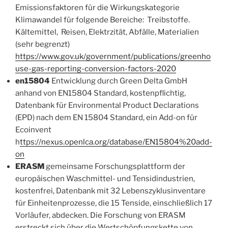
Emissionsfaktoren für die Wirkungskategorie
Klimawandel für folgende Bereiche: Treibstoffe.
Kältemittel, Reisen, Elektrzität, Abfälle, Materialien
(sehr begrenzt)
https://www.gov.uk/government/publications/greenho
use-gas-reporting-conversion-factors-2020
en15804
Entwicklung durch Green Delta GmbH
anhand von EN15804 Standard, kostenpflichtig,
Datenbank für Environmental Product Declarations
(EPD) nach dem EN 15804 Standard, ein Add-on für
Ecoinvent
h
ttps://nexus.openlca.org/database/EN15804%20add-
on
ERASM
gemeinsame Forschungsplattform der
europäischen Waschmittel- und Tensidindustrien,
kostenfrei, Datenbank mit 32 Lebenszyklusinventare
für Einheitenprozesse, die 15 Tenside, einschließlich 17
Vorläufer, abdecken. Die Forschung von ERASM
erstreckt sich über die Wertschöpfungskette von